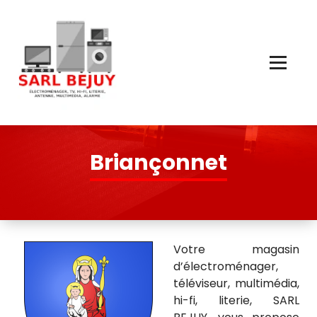
Skip
to
Content
Électroménager, TV, Hi-Fi, Literie, Antenne, Multimédia, Quincaillerie
Briançonnet
Votre magasin
d’électroménager,
téléviseur, multimédia,
hi-fi, literie, SARL