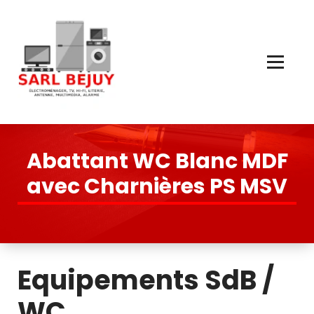
Skip
to
Content
Électroménager, TV, Hi-Fi, Literie, Antenne, Multimédia, Quincaillerie
Abattant WC Blanc MDF
avec Charnières PS MSV
Equipements SdB /
WC