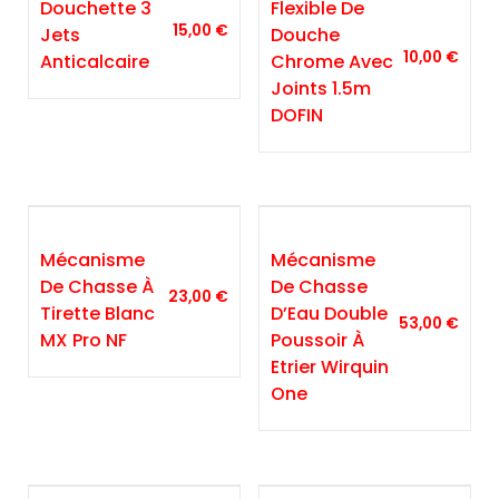
Douchette 3
Flexible De
15,00
€
Jets
Douche
10,00
€
Anticalcaire
Chrome Avec
Joints 1.5m
DOFIN
Mécanisme
Mécanisme
De Chasse À
De Chasse
23,00
€
Tirette Blanc
D’Eau Double
53,00
€
MX Pro NF
Poussoir À
Etrier Wirquin
One