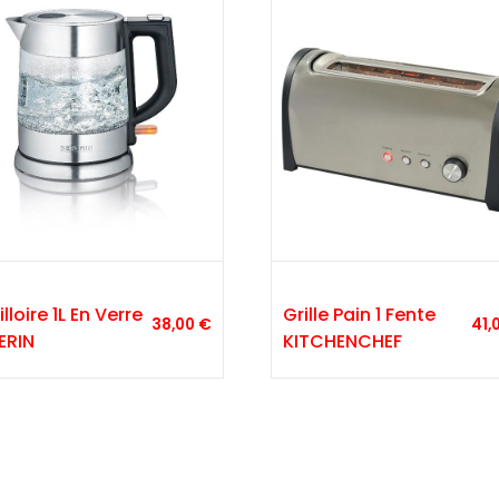
lloire 1L En Verre
Grille Pain 1 Fente
38,00
€
41,
ERIN
KITCHENCHEF