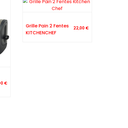
Grille Pain 2 Fentes
22,00
€
KITCHENCHEF
00
€