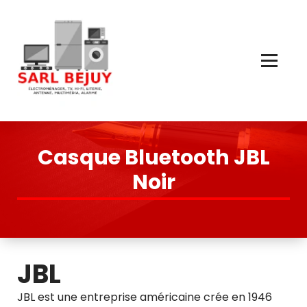
Skip
to
Content
Électroménager, TV, Hi-Fi, Literie, Antenne, Multimédia, Quincaillerie
Casque Bluetooth JBL
Noir
JBL
JBL est une entreprise américaine crée en 1946