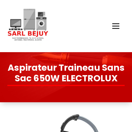
Skip
to
Content
Électroménager, TV, Hi-Fi, Literie, Antenne, Multimédia, Quincaillerie
Aspirateur Traineau Sans
Sac 650W ELECTROLUX