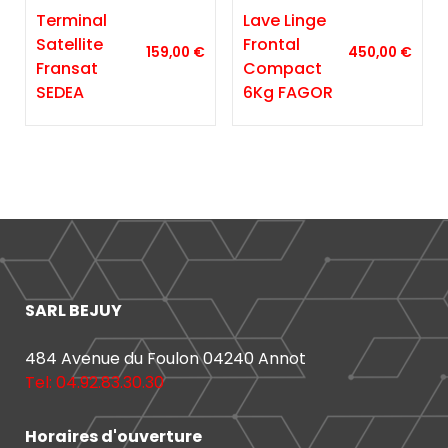
Terminal
Lave Linge
Satellite
Frontal
159,00
€
450,00
€
Fransat
Compact
SEDEA
6Kg FAGOR
SARL BEJUY
484 Avenue du Foulon 04240 Annot
Tel: 04.92.83.30.30
Horaires d'ouverture