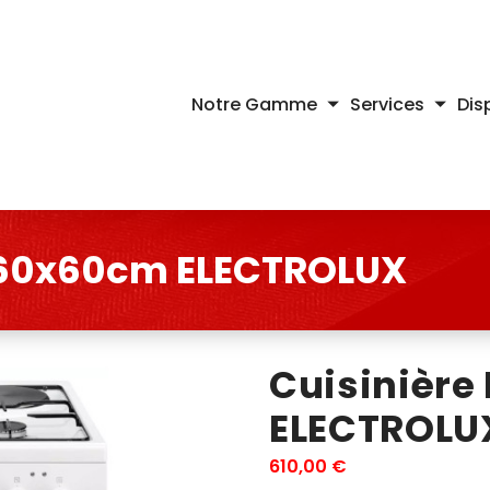
Notre Gamme
Services
Dis
e 60x60cm ELECTROLUX
Cuisinière
ELECTROLU
610,00
€