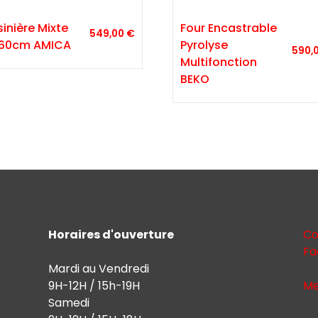
sinière Mixte
Four Encastrable
549,00
€
60cm AMICA
Pyrolyse
590,
Multifonction
BEKO
Horaires d'ouverture
Co
Fa
Mardi au Vendredi
9H-12H / 15h-19H
Me
Samedi