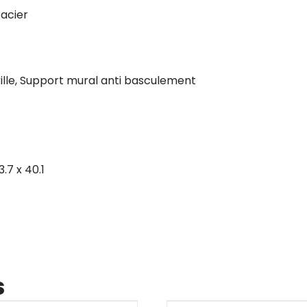
 acier
rille, Support mural anti basculement
.7 x 40.1
s