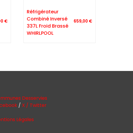
Réfrigérateur
Combiné Inversé
00
€
659,00
€
337L Froid Brassé
WHIRLPOOL
mmunes Desservies
cebook
/
X / Twitter
ntions Légales