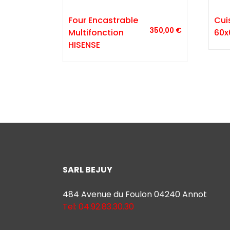
Four Encastrable
Cui
350,00
€
Multifonction
60x
HISENSE
SARL BEJUY
484 Avenue du Foulon 04240 Annot
Tel: 04.92.83.30.30