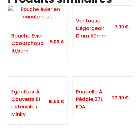
Ventouse
7,00
€
Dégorgeoir
Bouche Evier
Diam 110mm
5,00
€
Caoutchouc
10,5cm
Egouttoir À
Poubelle À
22,00
€
Couverts Et
Pédale 27L
15,00
€
Ustensiles
EDA
Minky