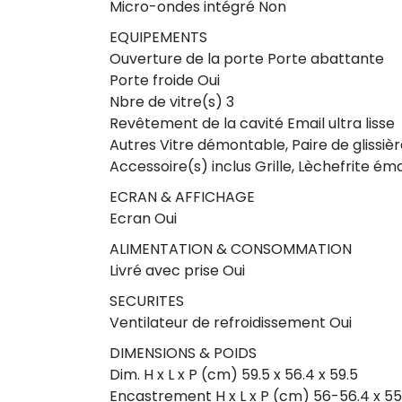
Micro-ondes intégré Non
EQUIPEMENTS
Ouverture de la porte Porte abattante
Porte froide Oui
Nbre de vitre(s) 3
Revêtement de la cavité Email ultra lisse
Autres Vitre démontable, Paire de glissiè
Accessoire(s) inclus Grille, Lèchefrite éma
ECRAN & AFFICHAGE
Ecran Oui
ALIMENTATION & CONSOMMATION
Livré avec prise Oui
SECURITES
Ventilateur de refroidissement Oui
DIMENSIONS & POIDS
Dim. H x L x P (cm) 59.5 x 56.4 x 59.5
Encastrement H x L x P (cm) 56-56.4 x 55