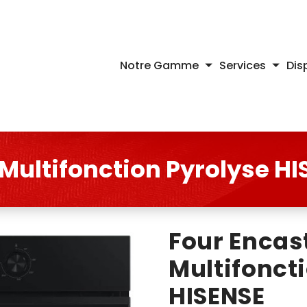
Notre Gamme
Services
Dis
Multifonction Pyrolyse HI
Four Encas
Multifonct
HISENSE