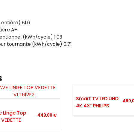
 entière) 81.6
tière A+
entionnel (kWh/cycle) 1.03
eur tournante (kWh/cycle) 0.71
s
Smart TV LED UHD
480,
4K 43″ PHILIPS
e Linge Top
449,00
€
 VEDETTE