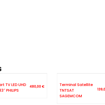
s
rt TV LED UHD
Terminal Satellite
480,00
€
139,
43″ PHILIPS
TNTSAT
SAGEMCOM