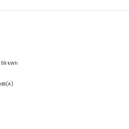
s 59 kWh
9 dB(A)