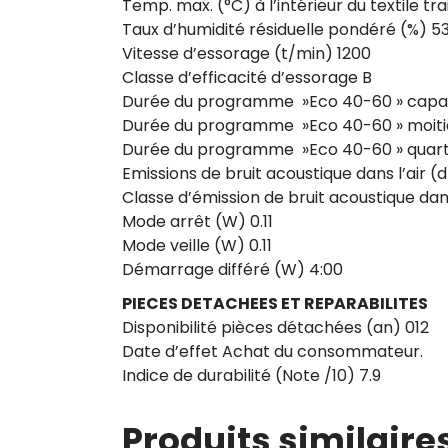
Temp. max. (°C) à l’intérieur du textile tr
Taux d’humidité résiduelle pondéré (%) 5
Vitesse d’essorage (t/min) 1200
Classe d’efficacité d’essorage B
Durée du programme »Eco 40-60 » capaci
Durée du programme »Eco 40-60 » moitié
Durée du programme »Eco 40-60 » quart 
Emissions de bruit acoustique dans l’air (
Classe d’émission de bruit acoustique dans
Mode arrêt (W) 0.11
Mode veille (W) 0.11
Démarrage différé (W) 4:00
PIECES DETACHEES ET REPARABILITES
Disponibilité pièces détachées (an) 012
Date d’effet Achat du consommateur.
Indice de durabilité (Note /10) 7.9
Produits similaire