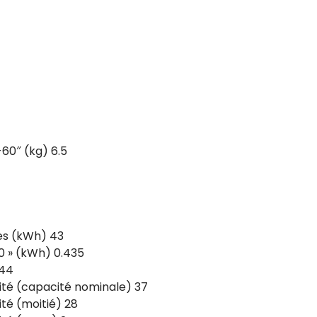
60″ (kg) 6.5
es (kWh) 43
0 » (kWh) 0.435
 44
raité (capacité nominale) 37
ité (moitié) 28