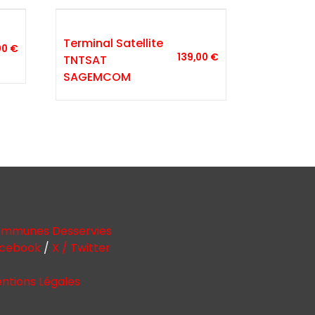
Terminal Satellite
00
€
139,00
€
TNTSAT
SAGEMCOM
mmunes Desservies
cebook
/
X / Twitter
ntions Légales