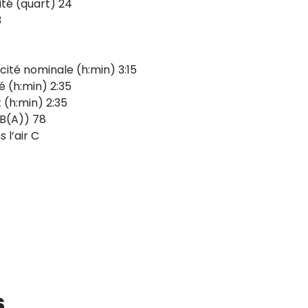
aité (quart) 24
3
té nominale (h:min) 3:15
 (h:min) 2:35
(h:min) 2:35
dB(A)) 78
 l’air C
s