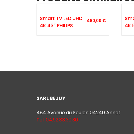
Smart TV LED UHD
Sma
480,00
€
4K 43″ PHILIPS
4K 
SARL BEJUY
484 Avenue du Foulon 04240 Annot
Tel: 04.92.83.30.30