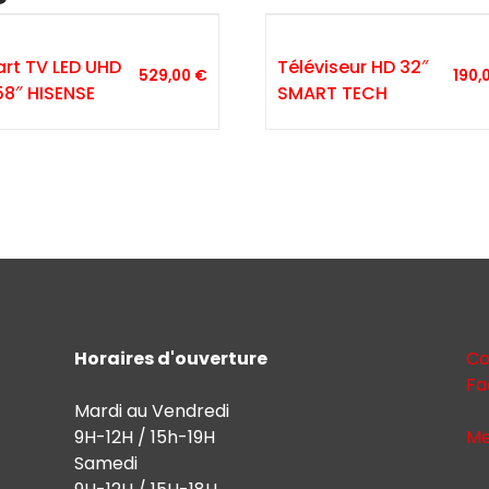
rt TV LED UHD
Téléviseur HD 32″
529,00
€
190,
58″ HISENSE
SMART TECH
Horaires d'ouverture
Co
Fa
Mardi au Vendredi
9H-12H / 15h-19H
Me
Samedi