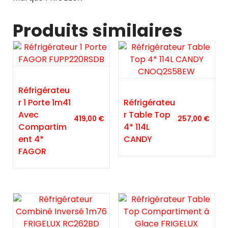
Produits similaires
Réfrigérateu
R 1 Porte 1m41
Réfrigérateu
Avec
R Table Top
419,00
€
257,00
€
Compartim
4* 114L
Ent 4*
CANDY
FAGOR