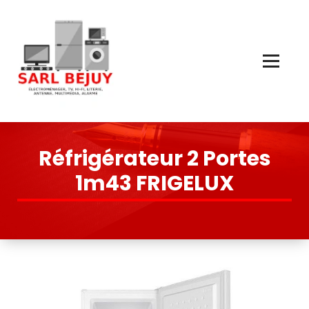
Skip
to
Content
Électroménager, TV, Hi-Fi, Literie, Antenne, Multimédia, Quincaillerie
Réfrigérateur 2 Portes
1m43 FRIGELUX