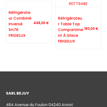
Réfrigérate
Ur Combiné
Réfrigérateu
448,00
€
Inversé
R Table Top
183,00
€
1m76
Compartime
FRIGELUX
Nt À Glace
FRIGELUX
SARL BEJUY
484 Avenue du Foulon 04240 Annot