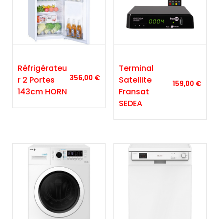
Réfrigérateu
Terminal
356,00
€
R 2 Portes
Satellite
159,00
€
143cm HORN
Fransat
SEDEA