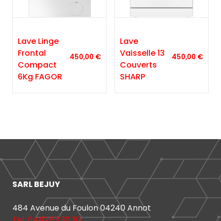
Lave Linge
Lave
Frontal
Vaisselle 13
450,00
€
450,00
€
Compact
Couverts
6Kg FAGOR
SHARP
SARL BEJUY
484 Avenue du Foulon 04240 Annot
Tel: 04.92.83.30.30