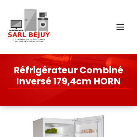
Skip
to
Content
Électroménager, TV, Hi-Fi, Literie, Antenne, Multimédia, Quincaillerie
Réfrigérateur Combiné
Inversé 179,4cm HORN