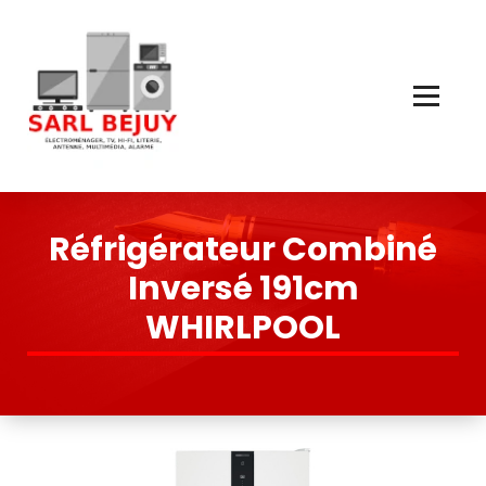
Skip
to
Content
Électroménager, TV, Hi-Fi, Literie, Antenne, Multimédia, Quincaillerie
Réfrigérateur Combiné
Inversé 191cm
WHIRLPOOL