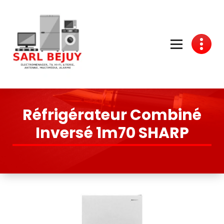
Skip
to
Content
Électroménager, TV, Hi-Fi, Literie, Antenne, Multimédia, Quincaillerie
Réfrigérateur Combiné
Inversé 1m70 SHARP