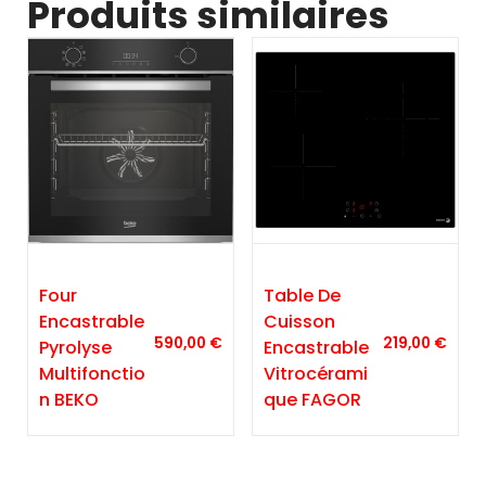
Produits similaires
Four
Table De
Encastrable
Cuisson
590,00
€
219,00
€
Pyrolyse
Encastrable
Multifonctio
Vitrocérami
N BEKO
Que FAGOR