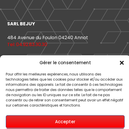
SARL BEJUY
484 Avenue du Foulon 04240 Annot
Tel: 04.92.83.30.30
Horaires d'ouverture
Gérer le consentement
Mardi au Vendredi
Pour offrir les meilleures expériences, nous utilisons des
technologies telles que les cookies pour stocker et/ou accéder aux
9H-12H / 15h-19H
informations des appareils. Le fait de consentir à ces technologies
Samedi
nous permettra de traiter des données telles que le comportement
9H-12H / 15H-18H
de navigation ou les ID uniques sur ce site. Le fait de ne pas
consentir ou de retirer son consentement peut avoir un effet négatif
sur certaines caractéristiques et fonctions.
Communes Desservies
Facebook
/
X / Twitter
Accepter