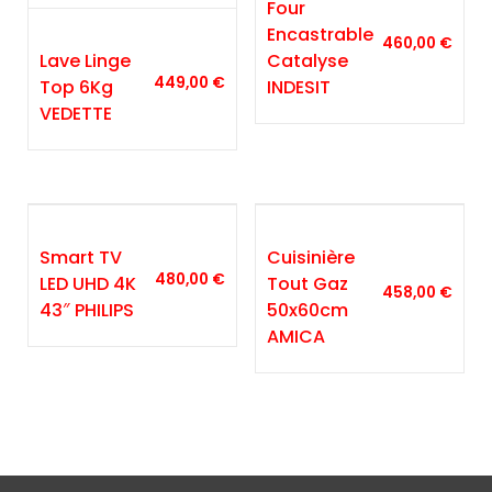
Four
Encastrable
460,00
€
Lave Linge
Catalyse
449,00
€
Top 6Kg
INDESIT
VEDETTE
Smart TV
Cuisinière
480,00
€
LED UHD 4K
Tout Gaz
458,00
€
43″ PHILIPS
50x60cm
AMICA