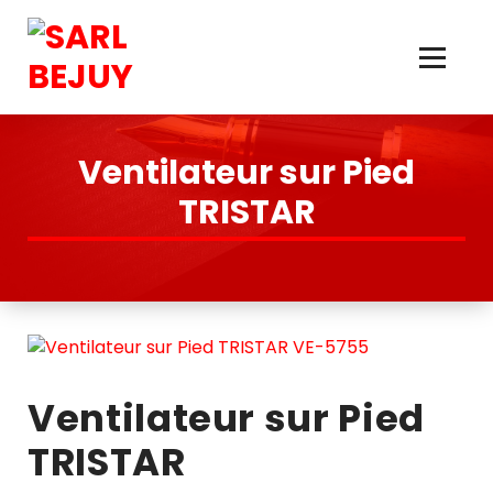
Skip
to
Content
Électroménager, TV, Hi-Fi, Literie, Antenne, Multimédia, Quincaillerie
Ventilateur sur Pied
TRISTAR
Ventilateur sur Pied
TRISTAR