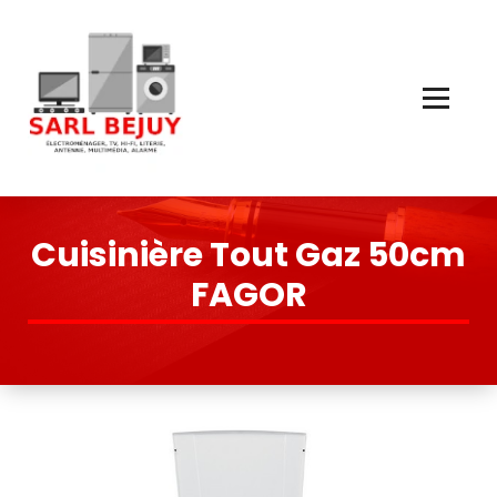
Skip
to
Content
Électroménager, TV, Hi-Fi, Literie, Antenne, Multimédia, Quincaillerie
Cuisinière Tout Gaz 50cm
FAGOR