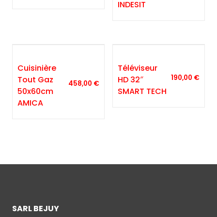
INDESIT
Cuisinière
Téléviseur
190,00
€
Tout Gaz
HD 32″
458,00
€
50x60cm
SMART TECH
AMICA
SARL BEJUY